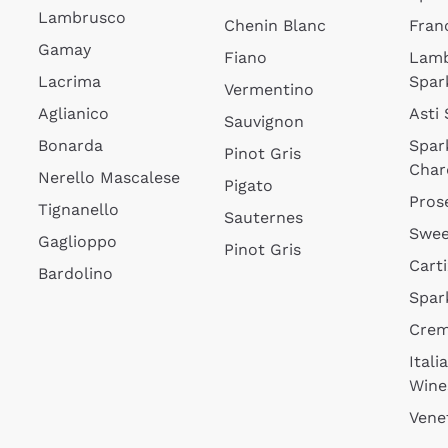
Lambrusco
Chenin Blanc
Fran
Gamay
Fiano
Lam
Lacrima
Spar
Vermentino
Aglianico
Asti
Sauvignon
Bonarda
Spar
Pinot Gris
Char
Nerello Mascalese
Pigato
Pros
Tignanello
Sauternes
Swee
Gaglioppo
Pinot Gris
Cart
Bardolino
Spar
Cre
Itali
Wine
Vene