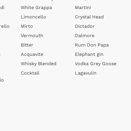
di
White Grappa
Martini
Limoncello
Crystal Head
ello
Mirto
Dictador
Vermouth
Dalmore
Bitter
Rum Don Papa
o
Acquavite
Elephant gin
Whisky Blended
Vodka Grey Goose
Cocktail
Lagavulin
io