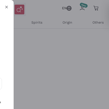
EN
l Wines
Spirits
Origin
Others
ons and personalized offers
e