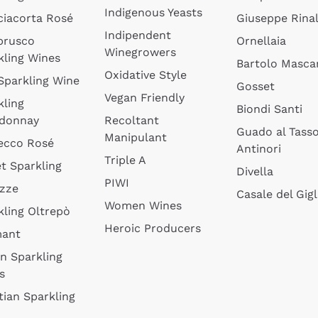
Indigenous Yeasts
ciacorta Rosé
Giuseppe Rinal
Indipendent
brusco
Ornellaia
Winegrowers
kling Wines
Bartolo Mascar
Oxidative Style
 Sparkling Wine
Gosset
Vegan Friendly
kling
Biondi Santi
donnay
Recoltant
Guado al Tass
Manipulant
ecco Rosé
Antinori
Triple A
t Sparkling
Divella
PIWI
izze
Casale del Gigl
Women Wines
kling Oltrepò
Heroic Producers
mant
an Sparkling
s
tian Sparkling