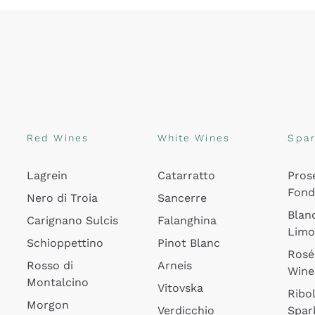
Red Wines
White Wines
Spar
Lagrein
Catarratto
Pros
Fon
Nero di Troia
Sancerre
Blan
Carignano Sulcis
Falanghina
Lim
Schioppettino
Pinot Blanc
Rosé
Rosso di
Arneis
Wine
Montalcino
Vitovska
Ribol
Morgon
Verdicchio
Spar