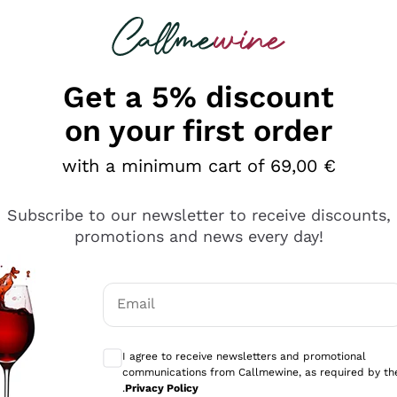
 looking for
Champagne
Sparkling Wines
Al
Get a 5% discount
on your first order
with a minimum cart of 69,00 €
Subscribe to our newsletter to receive discounts,
promotions and news every day!
Email
Optional consents to receive communicati
I agree to receive newsletters and promotional
communications from Callmewine, as required by th
e professionalità
.
Privacy Policy