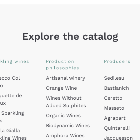
Explore the catalog
kling wines
Production
Producers
philosophies
ecco Col
Artisanal winery
Sedilesu
do
Orange Wine
Bastianich
quette de
Wines Without
Ceretto
oux
Added Sulphites
Masseto
 Sparkling
Organic Wines
Agrapart
s
Biodynamic Wines
Quintarelli
la Gialla
Amphora Wines
kling Wines
Jacquesson