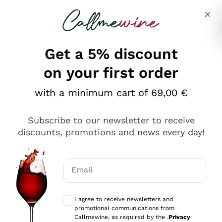
Skip to content
Describe what you are looking for
Get a 5% discount
on your first order
Ottimo
with a minimum cart of 69,00 €
4,5
/5
2.559
Subscribe to our newsletter to receive
recensioni
discounts, promotions and news every day!
Le nostre recensioni a 4 e 5 stelle.
Clicca qui per leggerle tutte >
Email
Precedente
Successivo
Optional consents to receive communicat
I agree to receive newsletters and
Oggi
promotional communications from
Il catalogo offre moltissime possibilità di scelta tra tanti
Callmewine, as required by the .
Privacy