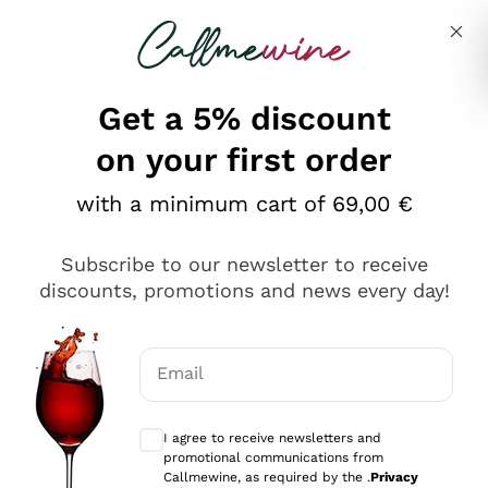
Skip to content
Describe what you are looking for
Get a 5% discount
on your first order
Ottimo
with a minimum cart of 69,00 €
4,5
/5
2.566
Subscribe to our newsletter to receive
recensioni
discounts, promotions and news every day!
Le nostre recensioni a 4 e 5 stelle.
Clicca qui per leggerle tutte >
Email
Precedente
Successivo
Optional consents to receive communicat
I agree to receive newsletters and
Oggi
promotional communications from
Ordine tutto ok, niente da dire a riguardo. Il sito in se
Callmewine, as required by the .
Privacy