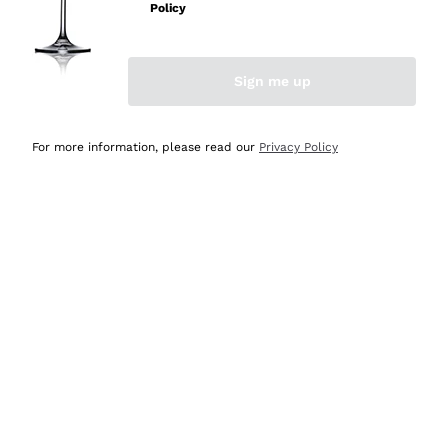
velocissima
Policy
Acquirente verificato
Sign me up
Ieri
Perfetti e attenti al cliente
For more information, please read our
Privacy Policy
Acquirente verificato
Ieri
Semplice nell'uso, puntuali e veloci.
Acquirente verificato
Ieri
Ottima come sempre!