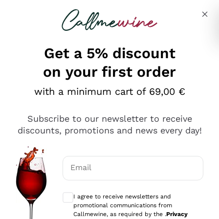
Skip to content
Describe what you are looking for
Get a 5% discount
on your first order
Ottimo
with a minimum cart of 69,00 €
4,5
/5
2.552
Subscribe to our newsletter to receive
recensioni
discounts, promotions and news every day!
Le nostre recensioni a 4 e 5 stelle.
Clicca qui per leggerle tutte >
Email
Precedente
Successivo
Optional consents to receive communicat
I agree to receive newsletters and
Oggi
promotional communications from
Ottima facilità di acquisto sul sito e consegna
Callmewine, as required by the .
Privacy