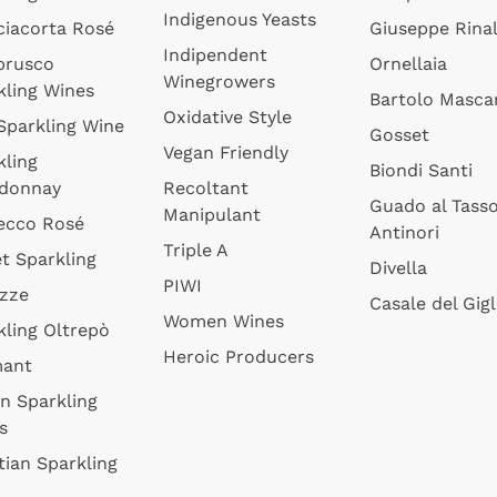
Indigenous Yeasts
ciacorta Rosé
Giuseppe Rinal
Indipendent
brusco
Ornellaia
Winegrowers
kling Wines
Bartolo Mascar
Oxidative Style
 Sparkling Wine
Gosset
Vegan Friendly
kling
Biondi Santi
donnay
Recoltant
Guado al Tass
Manipulant
ecco Rosé
Antinori
Triple A
t Sparkling
Divella
PIWI
izze
Casale del Gigl
Women Wines
kling Oltrepò
Heroic Producers
mant
an Sparkling
s
tian Sparkling