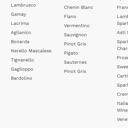
Lambrusco
Chenin Blanc
Fran
Gamay
Fiano
Lam
Lacrima
Spar
Vermentino
Aglianico
Asti
Sauvignon
Bonarda
Spar
Pinot Gris
Char
Nerello Mascalese
Pigato
Pros
Tignanello
Sauternes
Swee
Gaglioppo
Pinot Gris
Cart
Bardolino
Spar
Cre
Itali
Wine
Vene