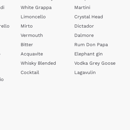
di
White Grappa
Martini
Limoncello
Crystal Head
ello
Mirto
Dictador
Vermouth
Dalmore
Bitter
Rum Don Papa
o
Acquavite
Elephant gin
Whisky Blended
Vodka Grey Goose
Cocktail
Lagavulin
io