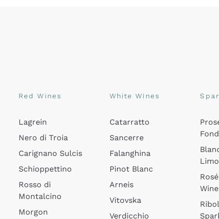
Red Wines
White Wines
Spar
Lagrein
Catarratto
Pros
Fon
Nero di Troia
Sancerre
Blan
Carignano Sulcis
Falanghina
Lim
Schioppettino
Pinot Blanc
Rosé
Rosso di
Arneis
Wine
Montalcino
Vitovska
Ribol
Morgon
Verdicchio
Spar