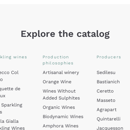
Explore the catalog
kling wines
Production
Producers
philosophies
ecco Col
Artisanal winery
Sedilesu
do
Orange Wine
Bastianich
quette de
Wines Without
Ceretto
oux
Added Sulphites
Masseto
 Sparkling
Organic Wines
Agrapart
s
Biodynamic Wines
Quintarelli
la Gialla
Amphora Wines
kling Wines
Jacquesson