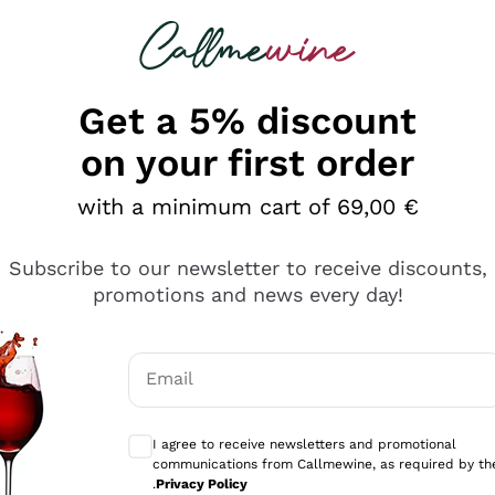
 looking for
Champagne
Sparkling Wines
Al
Get a 5% discount
on your first order
with a minimum cart of 69,00 €
Subscribe to our newsletter to receive discounts,
promotions and news every day!
Email
Optional consents to receive communicati
I agree to receive newsletters and promotional
communications from Callmewine, as required by th
e professionalità
.
Privacy Policy