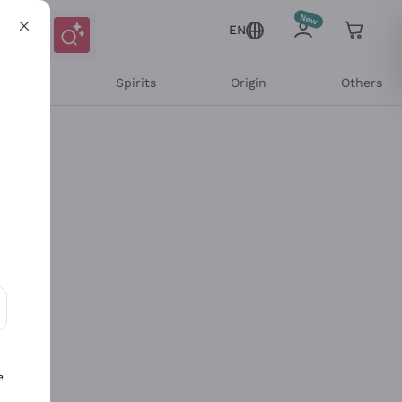
EN
l Wines
Spirits
Origin
Others
ons and personalized offers
e