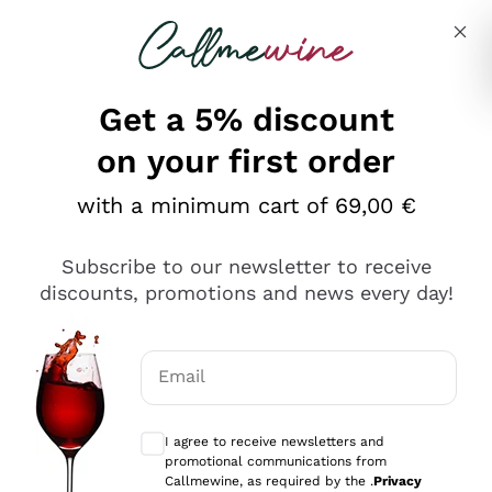
Skip to content
Describe what you are looking for
Get a 5% discount
on your first order
Ottimo
with a minimum cart of 69,00 €
4,5
/5
2.566
Subscribe to our newsletter to receive
recensioni
discounts, promotions and news every day!
Le nostre recensioni a 4 e 5 stelle.
Clicca qui per leggerle tutte >
Email
Precedente
Successivo
Optional consents to receive communicat
I agree to receive newsletters and
Oggi
promotional communications from
Ordine tutto ok, niente da dire a riguardo. Il sito in se
Callmewine, as required by the .
Privacy