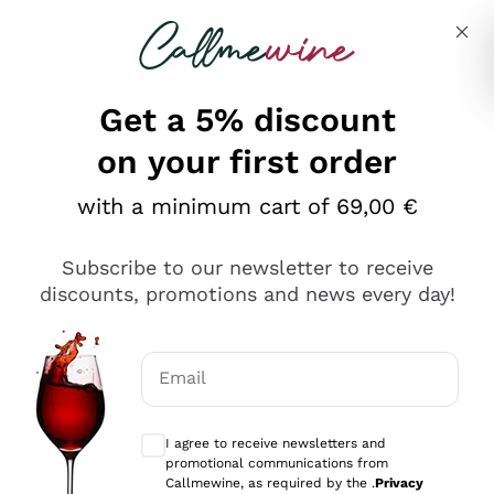
Skip to content
Describe what you are looking for
Get a 5% discount
on your first order
Ottimo
with a minimum cart of 69,00 €
4,5
/5
2.566
Subscribe to our newsletter to receive
recensioni
discounts, promotions and news every day!
Le nostre recensioni a 4 e 5 stelle.
Clicca qui per leggerle tutte >
Email
Precedente
Successivo
Optional consents to receive communicat
I agree to receive newsletters and
Ieri
promotional communications from
Ordine tutto ok, niente da dire a riguardo. Il sito in se
Callmewine, as required by the .
Privacy