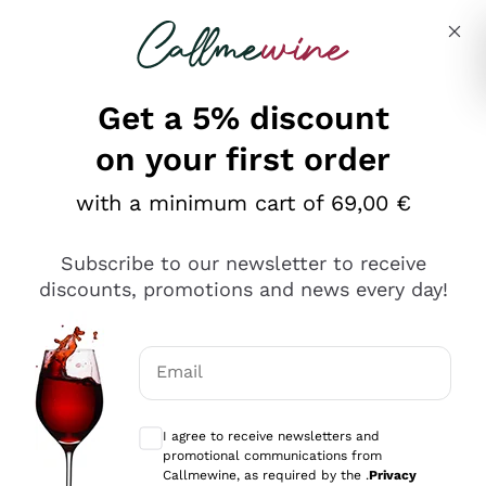
Skip to content
Describe what you are looking for
Get a 5% discount
on your first order
Ottimo
with a minimum cart of 69,00 €
4,5
/5
2.552
Subscribe to our newsletter to receive
recensioni
discounts, promotions and news every day!
Le nostre recensioni a 4 e 5 stelle.
Clicca qui per leggerle tutte >
Email
Precedente
Successivo
Optional consents to receive communicat
I agree to receive newsletters and
Oggi
promotional communications from
Ottima facilità di acquisto sul sito e consegna
Callmewine, as required by the .
Privacy