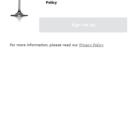
velocissima
Policy
Acquirente verificato
Sign me up
Ieri
Perfetti e attenti al cliente
For more information, please read our
Privacy Policy
Acquirente verificato
Ieri
Semplice nell'uso, puntuali e veloci.
Acquirente verificato
Ieri
Ottima come sempre!