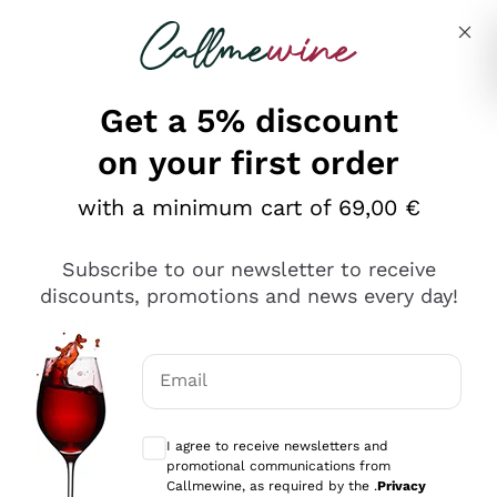
Skip to content
Describe what you are looking for
Get a 5% discount
on your first order
Ottimo
with a minimum cart of 69,00 €
4,5
/5
2.559
Subscribe to our newsletter to receive
recensioni
discounts, promotions and news every day!
Le nostre recensioni a 4 e 5 stelle.
Clicca qui per leggerle tutte >
Email
Precedente
Successivo
Optional consents to receive communicat
I agree to receive newsletters and
Oggi
promotional communications from
Il catalogo offre moltissime possibilità di scelta tra tanti
Callmewine, as required by the .
Privacy