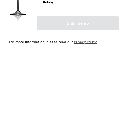
velocissima
Policy
Acquirente verificato
Sign me up
Ieri
Perfetti e attenti al cliente
For more information, please read our
Privacy Policy
Acquirente verificato
2 Giorni Fa
Semplice nell'uso, puntuali e veloci.
Acquirente verificato
2 Giorni Fa
Ottima come sempre!