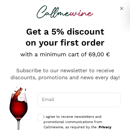
Skip to content
Describe what you are looking for
Get a 5% discount
on your first order
Ottimo
with a minimum cart of 69,00 €
4,5
/5
2.552
Subscribe to our newsletter to receive
recensioni
discounts, promotions and news every day!
Le nostre recensioni a 4 e 5 stelle.
Clicca qui per leggerle tutte >
Email
Precedente
Successivo
Optional consents to receive communicat
I agree to receive newsletters and
Oggi
promotional communications from
Ottima facilità di acquisto sul sito e consegna
Callmewine, as required by the .
Privacy