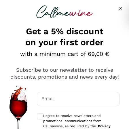
Skip to content
Describe what you are looking for
Get a 5% discount
on your first order
Ottimo
with a minimum cart of 69,00 €
4,5
/5
2.559
Subscribe to our newsletter to receive
recensioni
discounts, promotions and news every day!
Le nostre recensioni a 4 e 5 stelle.
Clicca qui per leggerle tutte >
Email
Precedente
Successivo
Optional consents to receive communicat
I agree to receive newsletters and
Oggi
promotional communications from
Il catalogo offre moltissime possibilità di scelta tra tanti
Callmewine, as required by the .
Privacy