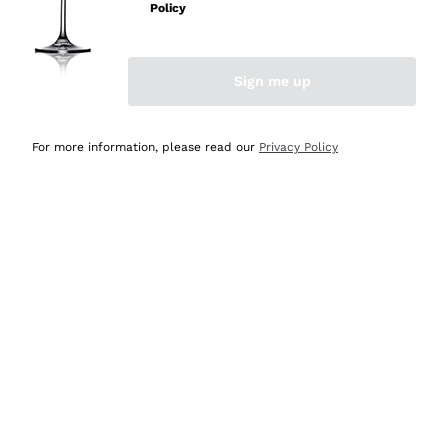
velocissima
Policy
Acquirente verificato
Sign me up
Ieri
Perfetti e attenti al cliente
For more information, please read our
Privacy Policy
Acquirente verificato
Ieri
Semplice nell'uso, puntuali e veloci.
Acquirente verificato
Ieri
Ottima come sempre!