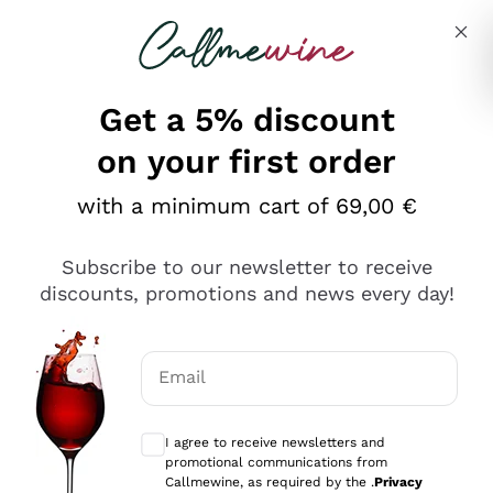
Skip to content
Describe what you are looking for
Get a 5% discount
on your first order
Ottimo
with a minimum cart of 69,00 €
4,5
/5
2.552
Subscribe to our newsletter to receive
recensioni
discounts, promotions and news every day!
Le nostre recensioni a 4 e 5 stelle.
Clicca qui per leggerle tutte >
Email
Precedente
Successivo
Optional consents to receive communicat
I agree to receive newsletters and
Oggi
promotional communications from
Ottima facilità di acquisto sul sito e consegna
Callmewine, as required by the .
Privacy