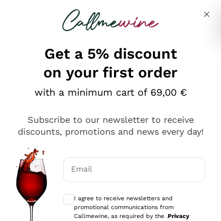
Skip to content
Describe what you are looking for
Get a 5% discount
on your first order
Ottimo
with a minimum cart of 69,00 €
4,5
/5
2.566
Subscribe to our newsletter to receive
recensioni
discounts, promotions and news every day!
Le nostre recensioni a 4 e 5 stelle.
Clicca qui per leggerle tutte >
Email
Precedente
Successivo
Optional consents to receive communicat
I agree to receive newsletters and
2 Giorni Fa
promotional communications from
Ordine tutto ok, niente da dire a riguardo. Il sito in se
Callmewine, as required by the .
Privacy