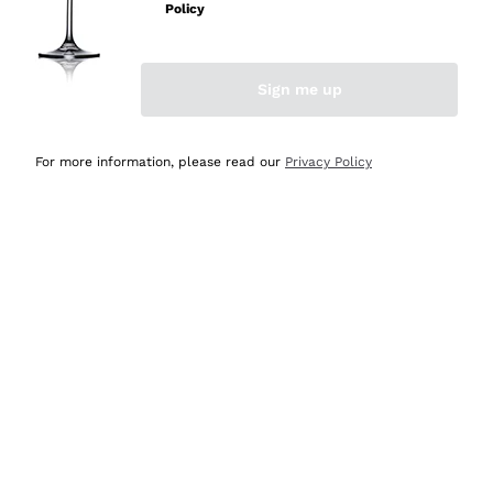
non è male ma secondo me ci sono alternative che
Policy
hanno più bottiglie a disposizione e per chi ha piacere di
esplorare li trovo migliori. In ogni caso esperienza buona
e lo consiglio! 👍
Sign me up
Acquirente verificato
For more information, please read our
Privacy Policy
2 Giorni Fa
Ho ricevuto quanto ordinato in 2 gg
Acquirente verificato
2 Giorni Fa
Sono Cliente da anni dunque credo di aver detto tutto.
Acquirente verificato