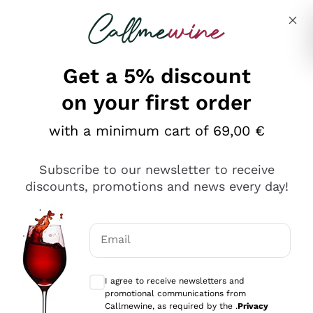
Skip to content
Describe what you are looking for
Get a 5% discount
on your first order
Ottimo
with a minimum cart of 69,00 €
4,5
/5
2.566
Subscribe to our newsletter to receive
recensioni
discounts, promotions and news every day!
Le nostre recensioni a 4 e 5 stelle.
Clicca qui per leggerle tutte >
Email
Precedente
Successivo
Optional consents to receive communicat
I agree to receive newsletters and
Oggi
promotional communications from
Ordine tutto ok, niente da dire a riguardo. Il sito in se
Callmewine, as required by the .
Privacy