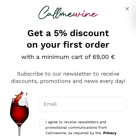
Skip to content
Describe what you are looking for
Get a 5% discount
on your first order
Ottimo
with a minimum cart of 69,00 €
4,5
/5
2.566
Subscribe to our newsletter to receive
recensioni
discounts, promotions and news every day!
Le nostre recensioni a 4 e 5 stelle.
Clicca qui per leggerle tutte >
Email
Precedente
Successivo
Optional consents to receive communicat
I agree to receive newsletters and
Oggi
promotional communications from
Ordine tutto ok, niente da dire a riguardo. Il sito in se
Callmewine, as required by the .
Privacy