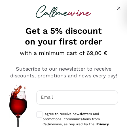
Skip to content
Describe what you are looking for
Get a 5% discount
on your first order
Ottimo
with a minimum cart of 69,00 €
4,5
/5
2.566
Subscribe to our newsletter to receive
recensioni
discounts, promotions and news every day!
Le nostre recensioni a 4 e 5 stelle.
Clicca qui per leggerle tutte >
Email
Precedente
Successivo
Optional consents to receive communicat
I agree to receive newsletters and
Ieri
promotional communications from
Ordine tutto ok, niente da dire a riguardo. Il sito in se
Callmewine, as required by the .
Privacy