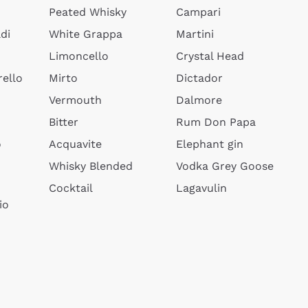
Peated Whisky
Campari
di
White Grappa
Martini
Limoncello
Crystal Head
ello
Mirto
Dictador
Vermouth
Dalmore
Bitter
Rum Don Papa
o
Acquavite
Elephant gin
Whisky Blended
Vodka Grey Goose
Cocktail
Lagavulin
io