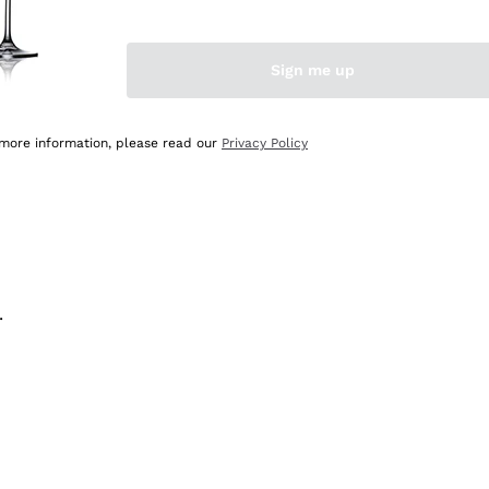
na e lo consiglio! 👍
Sign me up
 more information, please read our
Privacy Policy
.