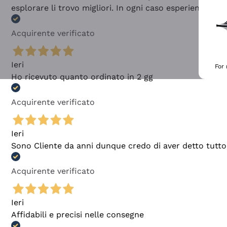
esplorare li trovo migliori. In ogni caso esperienza buo
Acquirente verificato
Ieri
For
Ho ricevuto quanto ordinato in 2 gg
Acquirente verificato
Ieri
Sono Cliente da anni dunque credo di aver detto tutto
Acquirente verificato
Ieri
Affidabili e precisi nelle consegne