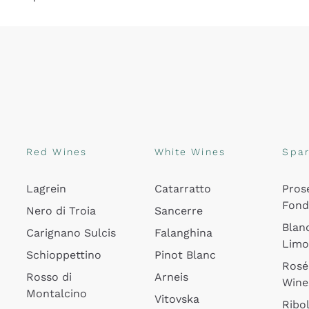
Red Wines
White Wines
Spar
Lagrein
Catarratto
Pros
Fon
Nero di Troia
Sancerre
Blan
Carignano Sulcis
Falanghina
Lim
Schioppettino
Pinot Blanc
Rosé
Rosso di
Arneis
Wine
Montalcino
Vitovska
Ribol