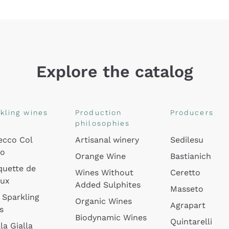
Explore the catalog
kling wines
Production
Producers
philosophies
ecco Col
Artisanal winery
Sedilesu
do
Orange Wine
Bastianich
quette de
Wines Without
Ceretto
oux
Added Sulphites
Masseto
 Sparkling
Organic Wines
Agrapart
s
Biodynamic Wines
Quintarelli
la Gialla