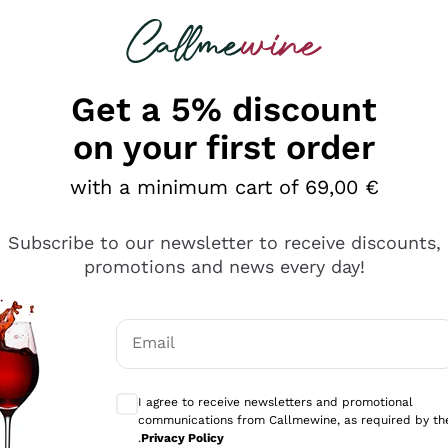
 looking for
Champagne
Sparkling Wines
Al
Get a 5% discount
on your first order
with a minimum cart of 69,00 €
Subscribe to our newsletter to receive discounts,
promotions and news every day!
Email
Optional consents to receive communicati
I agree to receive newsletters and promotional
communications from Callmewine, as required by th
se non è male ma secondo me ci sono alternative che hanno p
.
Privacy Policy