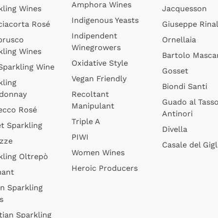
Amphora Wines
kling Wines
Jacquesson
Indigenous Yeasts
ciacorta Rosé
Giuseppe Rinal
Indipendent
brusco
Ornellaia
Winegrowers
kling Wines
Bartolo Mascar
Oxidative Style
 Sparkling Wine
Gosset
Vegan Friendly
kling
Biondi Santi
donnay
Recoltant
Guado al Tass
Manipulant
ecco Rosé
Antinori
Triple A
t Sparkling
Divella
PIWI
izze
Casale del Gigl
Women Wines
kling Oltrepò
Heroic Producers
mant
an Sparkling
s
tian Sparkling