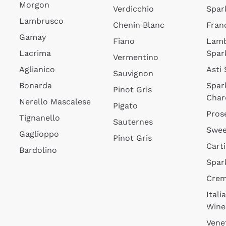
Morgon
Verdicchio
Spar
Lambrusco
Chenin Blanc
Fran
Gamay
Fiano
Lam
Lacrima
Spar
Vermentino
Aglianico
Asti
Sauvignon
Bonarda
Spar
Pinot Gris
Char
Nerello Mascalese
Pigato
Pros
Tignanello
Sauternes
Swee
Gaglioppo
Pinot Gris
Cart
Bardolino
Spar
Cre
Itali
Wine
Vene