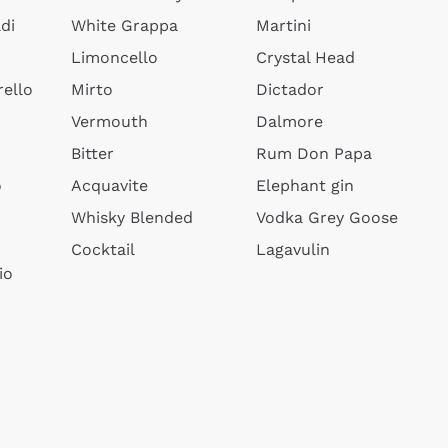
di
White Grappa
Martini
Limoncello
Crystal Head
ello
Mirto
Dictador
Vermouth
Dalmore
Bitter
Rum Don Papa
o
Acquavite
Elephant gin
Whisky Blended
Vodka Grey Goose
Cocktail
Lagavulin
io