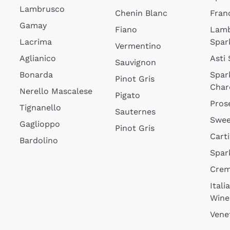
Lambrusco
Chenin Blanc
Fran
Gamay
Fiano
Lam
Lacrima
Spar
Vermentino
Aglianico
Asti
Sauvignon
Bonarda
Spar
Pinot Gris
Char
Nerello Mascalese
Pigato
Pros
Tignanello
Sauternes
Swee
Gaglioppo
Pinot Gris
Cart
Bardolino
Spar
Cre
Itali
Wine
Vene