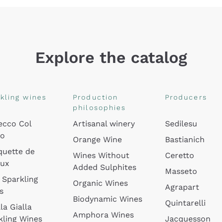
Explore the catalog
kling wines
Production
Producers
philosophies
ecco Col
Artisanal winery
Sedilesu
do
Orange Wine
Bastianich
quette de
Wines Without
Ceretto
oux
Added Sulphites
Masseto
 Sparkling
Organic Wines
Agrapart
s
Biodynamic Wines
Quintarelli
la Gialla
Amphora Wines
kling Wines
Jacquesson