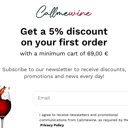
 looking for
Champagne
Sparkling Wines
Al
Get a 5% discount
on your first order
with a minimum cart of 69,00 €
Subscribe to our newsletter to receive discounts,
promotions and news every day!
Email
Optional consents to receive communicati
I agree to receive newsletters and promotional
communications from Callmewine, as required by th
e professionalità
.
Privacy Policy