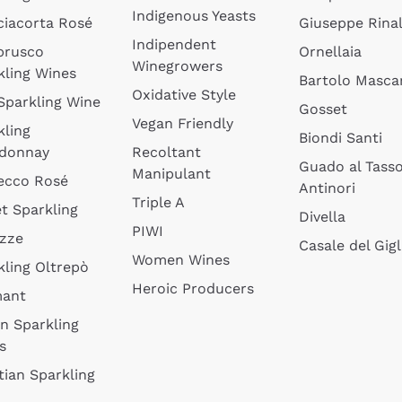
Indigenous Yeasts
ciacorta Rosé
Giuseppe Rinal
Indipendent
brusco
Ornellaia
Winegrowers
kling Wines
Bartolo Mascar
Oxidative Style
 Sparkling Wine
Gosset
Vegan Friendly
kling
Biondi Santi
donnay
Recoltant
Guado al Tass
Manipulant
ecco Rosé
Antinori
Triple A
t Sparkling
Divella
PIWI
izze
Casale del Gigl
Women Wines
kling Oltrepò
Heroic Producers
mant
an Sparkling
s
tian Sparkling