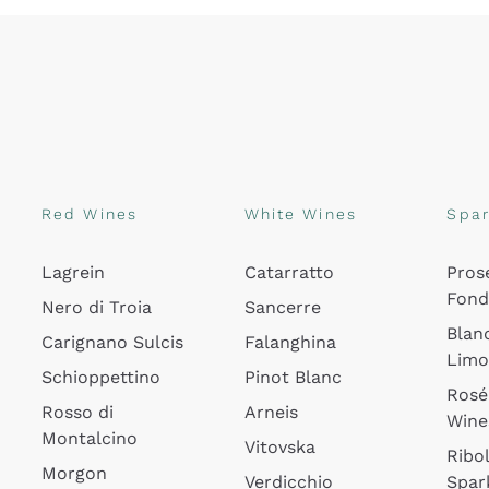
Red Wines
White Wines
Spar
Lagrein
Catarratto
Pros
Fon
Nero di Troia
Sancerre
Blan
Carignano Sulcis
Falanghina
Lim
Schioppettino
Pinot Blanc
Rosé
Rosso di
Arneis
Wine
Montalcino
Vitovska
Ribol
Morgon
Verdicchio
Spar