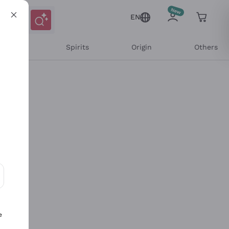
EN
l Wines
Spirits
Origin
Others
ons and personalized offers
e