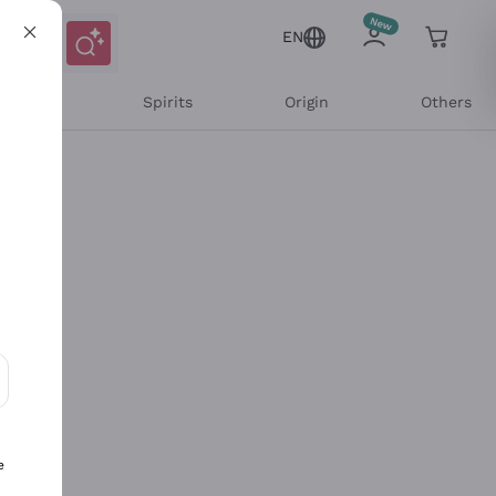
EN
l Wines
Spirits
Origin
Others
ons and personalized offers
e