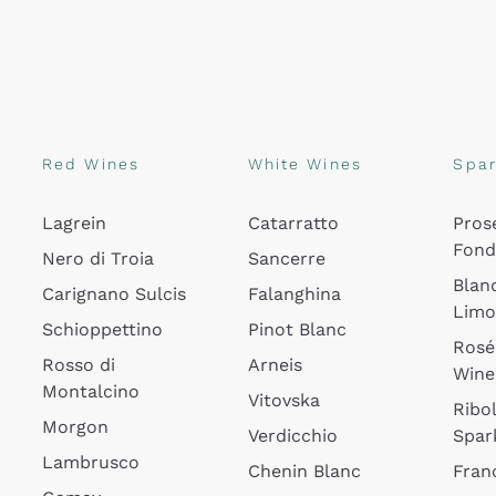
Red Wines
White Wines
Spar
Lagrein
Catarratto
Pros
Fon
Nero di Troia
Sancerre
Blan
Carignano Sulcis
Falanghina
Lim
Schioppettino
Pinot Blanc
Rosé
Rosso di
Arneis
Wine
Montalcino
Vitovska
Ribol
Morgon
Verdicchio
Spar
Lambrusco
Chenin Blanc
Fran