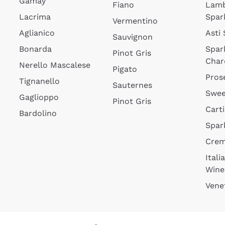
Gamay
Fiano
Lam
Lacrima
Spar
Vermentino
Aglianico
Asti
Sauvignon
Bonarda
Spar
Pinot Gris
Char
Nerello Mascalese
Pigato
Pros
Tignanello
Sauternes
Swee
Gaglioppo
Pinot Gris
Cart
Bardolino
Spar
Cre
Itali
Wine
Vene