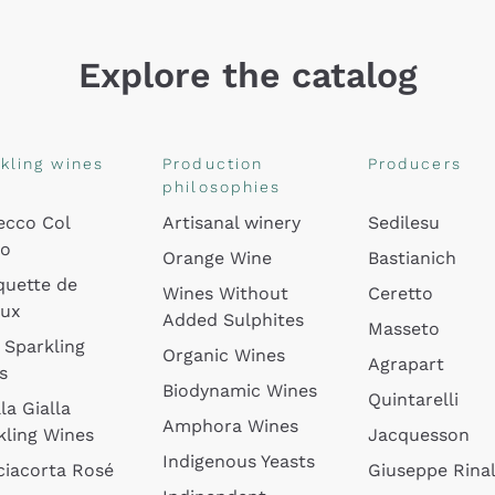
Explore the catalog
kling wines
Production
Producers
philosophies
ecco Col
Artisanal winery
Sedilesu
do
Orange Wine
Bastianich
quette de
Wines Without
Ceretto
oux
Added Sulphites
Masseto
 Sparkling
Organic Wines
Agrapart
s
Biodynamic Wines
Quintarelli
la Gialla
Amphora Wines
kling Wines
Jacquesson
Indigenous Yeasts
ciacorta Rosé
Giuseppe Rinal