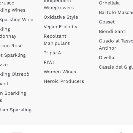
Indipendent
brusco
Ornellaia
Winegrowers
kling Wines
Bartolo Mascar
Oxidative Style
 Sparkling Wine
Gosset
Vegan Friendly
kling
Biondi Santi
donnay
Recoltant
Guado al Tass
Manipulant
ecco Rosé
Antinori
Triple A
t Sparkling
Divella
PIWI
izze
Casale del Gigl
Women Wines
kling Oltrepò
Heroic Producers
mant
an Sparkling
s
tian Sparkling