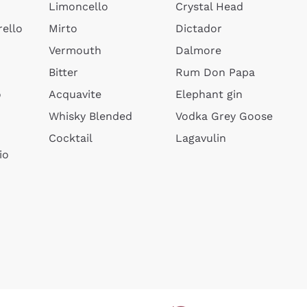
Limoncello
Crystal Head
ello
Mirto
Dictador
Vermouth
Dalmore
Bitter
Rum Don Papa
o
Acquavite
Elephant gin
Whisky Blended
Vodka Grey Goose
Cocktail
Lagavulin
io