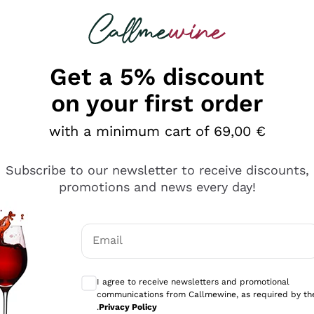
 looking for
Champagne
Sparkling Wines
Al
Get a 5% discount
on your first order
with a minimum cart of 69,00 €
Subscribe to our newsletter to receive discounts,
promotions and news every day!
Email
Optional consents to receive communicati
I agree to receive newsletters and promotional
communications from Callmewine, as required by th
sima
.
Privacy Policy