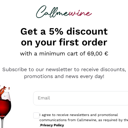
 looking for
Champagne
Sparkling Wines
Al
Get a 5% discount
on your first order
with a minimum cart of 69,00 €
Subscribe to our newsletter to receive discounts,
promotions and news every day!
Email
Optional consents to receive communicati
I agree to receive newsletters and promotional
communications from Callmewine, as required by th
.
Privacy Policy