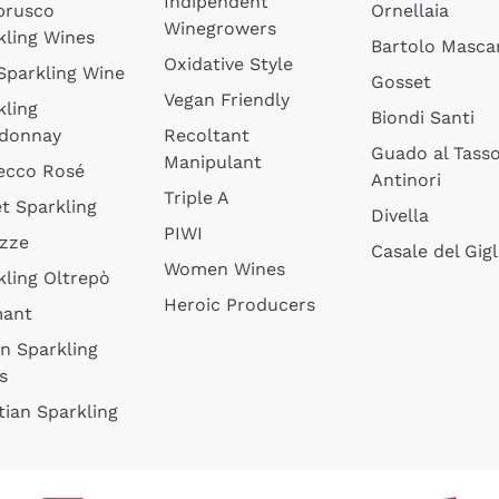
Indipendent
brusco
Ornellaia
Winegrowers
kling Wines
Bartolo Mascar
Oxidative Style
 Sparkling Wine
Gosset
Vegan Friendly
kling
Biondi Santi
donnay
Recoltant
Guado al Tass
Manipulant
ecco Rosé
Antinori
Triple A
t Sparkling
Divella
PIWI
izze
Casale del Gigl
Women Wines
kling Oltrepò
Heroic Producers
mant
an Sparkling
s
tian Sparkling