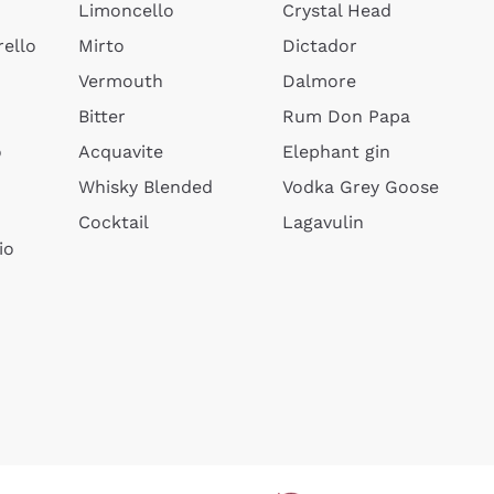
Limoncello
Crystal Head
ello
Mirto
Dictador
Vermouth
Dalmore
Bitter
Rum Don Papa
o
Acquavite
Elephant gin
Whisky Blended
Vodka Grey Goose
Cocktail
Lagavulin
io