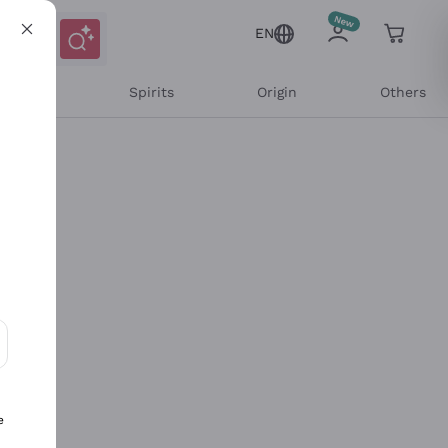
EN
l Wines
Spirits
Origin
Others
ons and personalized offers
e