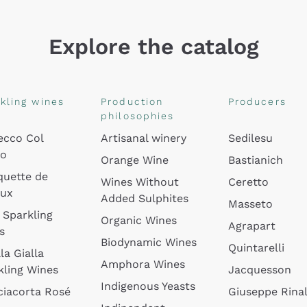
Explore the catalog
kling wines
Production
Producers
philosophies
ecco Col
Artisanal winery
Sedilesu
do
Orange Wine
Bastianich
quette de
Wines Without
Ceretto
oux
Added Sulphites
Masseto
 Sparkling
Organic Wines
Agrapart
s
Biodynamic Wines
Quintarelli
la Gialla
Amphora Wines
kling Wines
Jacquesson
Indigenous Yeasts
ciacorta Rosé
Giuseppe Rinal