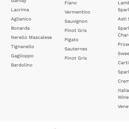
Gamay
Fiano
Lam
Lacrima
Spar
Vermentino
Aglianico
Asti
Sauvignon
Bonarda
Spar
Pinot Gris
Char
Nerello Mascalese
Pigato
Pros
Tignanello
Sauternes
Swee
Gaglioppo
Pinot Gris
Cart
Bardolino
Spar
Cre
Itali
Wine
Vene