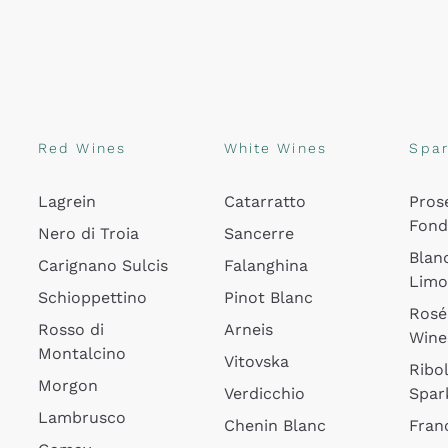
Red Wines
White Wines
Spar
Lagrein
Catarratto
Pros
Fon
Nero di Troia
Sancerre
Blan
Carignano Sulcis
Falanghina
Lim
Schioppettino
Pinot Blanc
Rosé
Rosso di
Arneis
Wine
Montalcino
Vitovska
Ribol
Morgon
Verdicchio
Spar
Lambrusco
Chenin Blanc
Fran