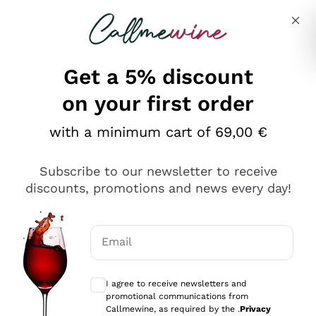
Skip to content
Describe what you are looking for
Get a 5% discount
on your first order
Ottimo
with a minimum cart of 69,00 €
4,5
/5
2.566
Subscribe to our newsletter to receive
recensioni
discounts, promotions and news every day!
Le nostre recensioni a 4 e 5 stelle.
Clicca qui per leggerle tutte >
Email
Precedente
Successivo
Optional consents to receive communicat
I agree to receive newsletters and
Oggi
promotional communications from
Ordine tutto ok, niente da dire a riguardo. Il sito in se
Callmewine, as required by the .
Privacy