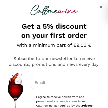
Skip to content
Describe what you are looking for
Get a 5% discount
on your first order
Ottimo
with a minimum cart of 69,00 €
4,5
/5
2.559
Subscribe to our newsletter to receive
recensioni
discounts, promotions and news every day!
Le nostre recensioni a 4 e 5 stelle.
Clicca qui per leggerle tutte >
Email
Precedente
Successivo
Optional consents to receive communicat
I agree to receive newsletters and
Oggi
promotional communications from
Il catalogo offre moltissime possibilità di scelta tra tanti
Callmewine, as required by the .
Privacy