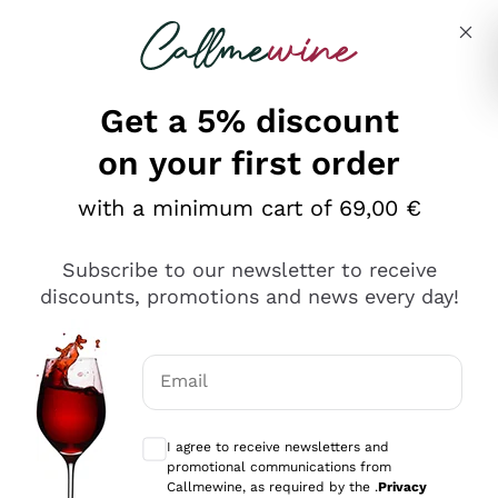
Skip to content
Describe what you are looking for
Get a 5% discount
on your first order
Ottimo
with a minimum cart of 69,00 €
4,5
/5
2.567
Subscribe to our newsletter to receive
recensioni
discounts, promotions and news every day!
Le nostre recensioni a 4 e 5 stelle.
Clicca qui per leggerle tutte >
Email
Precedente
Successivo
Optional consents to receive communicat
I agree to receive newsletters and
Oggi
promotional communications from
Ottimo servizio!
Callmewine, as required by the .
Privacy