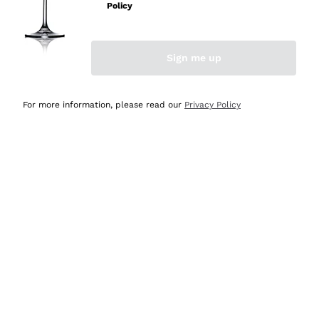
professionalità
Policy
Acquirente verificato
Sign me up
Ieri
Seri affidabili
For more information, please read our
Privacy Policy
Acquirente verificato
Ieri
Il catalogo offre moltissime possibilità di scelta tra tanti
prodotti diversi e con un ampio range di prezzo. Le
indicazioni dei consulenti sono estremamente chiare e
conformi alle caratteristiche dei prodotti acquistati
Acquirente verificato