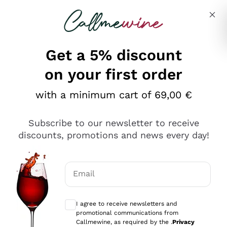
Skip to content
Describe what you are looking for
Get a 5% discount
on your first order
Ottimo
with a minimum cart of 69,00 €
4,5
/5
2.561
Subscribe to our newsletter to receive
recensioni
discounts, promotions and news every day!
Le nostre recensioni a 4 e 5 stelle.
Clicca qui per leggerle tutte >
Email
Precedente
Successivo
Optional consents to receive communicat
I agree to receive newsletters and
Oggi
promotional communications from
Acquisto semplice nelle modalità, gestito con rapidità e
Callmewine, as required by the .
Privacy