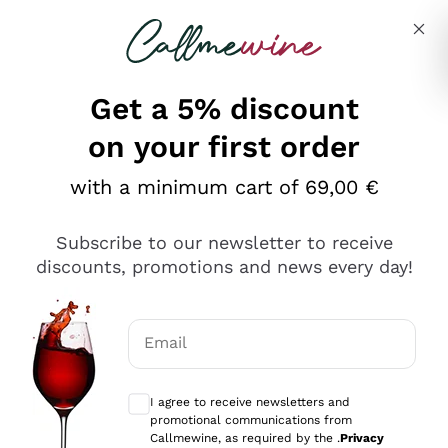
Skip to content
Describe what you are looking for
Get a 5% discount
on your first order
Ottimo
with a minimum cart of 69,00 €
4,5
/5
2.559
Subscribe to our newsletter to receive
recensioni
discounts, promotions and news every day!
Le nostre recensioni a 4 e 5 stelle.
Clicca qui per leggerle tutte >
Email
Precedente
Successivo
Optional consents to receive communicat
I agree to receive newsletters and
Oggi
promotional communications from
Il catalogo offre moltissime possibilità di scelta tra tanti
Callmewine, as required by the .
Privacy