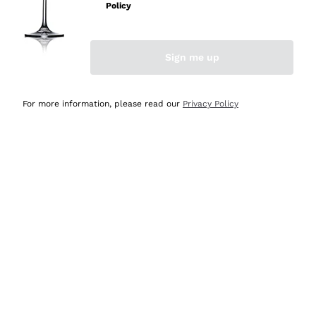
Policy
Acquirente verificato
Sign me up
Ieri
Semplice nell'uso, puntuali e veloci.
For more information, please read our
Privacy Policy
Acquirente verificato
Ieri
Ottima come sempre!
Acquirente verificato
2 Giorni Fa
Buona esperienza
Acquirente verificato