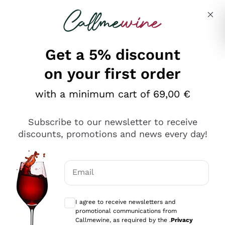
Skip to content
Describe what you are looking for
Get a 5% discount
on your first order
Ottimo
with a minimum cart of 69,00 €
4,5
/5
2.551
Subscribe to our newsletter to receive
recensioni
discounts, promotions and news every day!
Le nostre recensioni a 4 e 5 stelle.
Clicca qui per leggerle tutte >
Email
Precedente
Successivo
Optional consents to receive communicat
I agree to receive newsletters and
Oggi
promotional communications from
Perfetti e attenti al cliente
Callmewine, as required by the .
Privacy