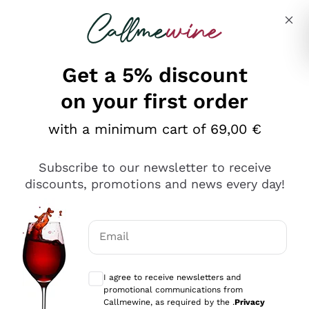
Skip to content
Describe what you are looking for
Get a 5% discount
on your first order
Ottimo
with a minimum cart of 69,00 €
4,5
/5
2.561
Subscribe to our newsletter to receive
recensioni
discounts, promotions and news every day!
Le nostre recensioni a 4 e 5 stelle.
Clicca qui per leggerle tutte >
Email
Precedente
Successivo
Optional consents to receive communicat
I agree to receive newsletters and
Oggi
promotional communications from
Acquisto semplice nelle modalità, gestito con rapidità e
Callmewine, as required by the .
Privacy