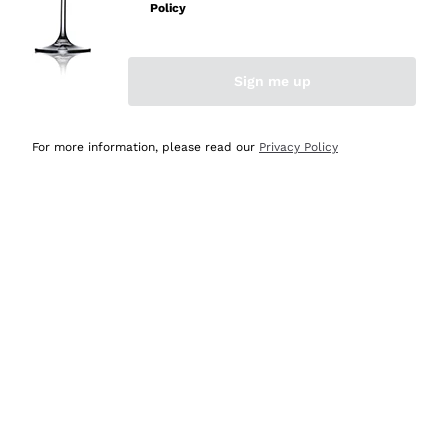
professionalità
Policy
Acquirente verificato
Sign me up
Ieri
Seri affidabili
For more information, please read our
Privacy Policy
Acquirente verificato
Ieri
Il catalogo offre moltissime possibilità di scelta tra tanti
prodotti diversi e con un ampio range di prezzo. Le
indicazioni dei consulenti sono estremamente chiare e
conformi alle caratteristiche dei prodotti acquistati
Acquirente verificato