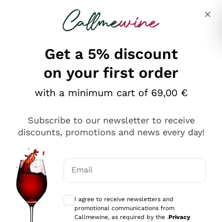
Skip to content
Describe what you are looking for
Get a 5% discount
on your first order
Ottimo
with a minimum cart of 69,00 €
4,5
/5
2.566
Subscribe to our newsletter to receive
recensioni
discounts, promotions and news every day!
Le nostre recensioni a 4 e 5 stelle.
Clicca qui per leggerle tutte >
Email
Precedente
Successivo
Optional consents to receive communicat
I agree to receive newsletters and
Oggi
promotional communications from
Ordine tutto ok, niente da dire a riguardo. Il sito in se
Callmewine, as required by the .
Privacy