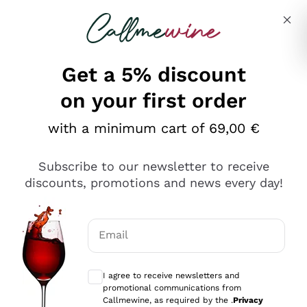
Skip to content
Describe what you are looking for
Get a 5% discount
on your first order
Ottimo
with a minimum cart of 69,00 €
4,5
/5
2.552
Subscribe to our newsletter to receive
recensioni
discounts, promotions and news every day!
Le nostre recensioni a 4 e 5 stelle.
Clicca qui per leggerle tutte >
Email
Precedente
Successivo
Optional consents to receive communicat
I agree to receive newsletters and
Oggi
promotional communications from
Ottima facilità di acquisto sul sito e consegna
Callmewine, as required by the .
Privacy