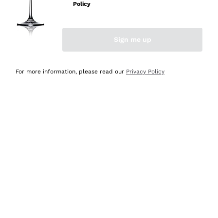
velocissima
Policy
Acquirente verificato
Sign me up
Ieri
Perfetti e attenti al cliente
For more information, please read our
Privacy Policy
Acquirente verificato
2 Giorni Fa
Semplice nell'uso, puntuali e veloci.
Acquirente verificato
2 Giorni Fa
Ottima come sempre!