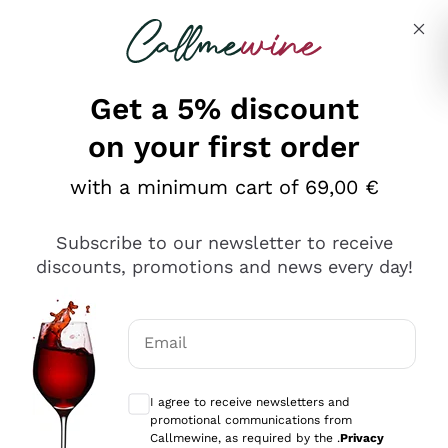
Skip to content
Describe what you are looking for
Get a 5% discount
on your first order
Ottimo
with a minimum cart of 69,00 €
4,5
/5
2.566
Subscribe to our newsletter to receive
recensioni
discounts, promotions and news every day!
Le nostre recensioni a 4 e 5 stelle.
Clicca qui per leggerle tutte >
Email
Precedente
Successivo
Optional consents to receive communicat
I agree to receive newsletters and
Oggi
promotional communications from
Ordine tutto ok, niente da dire a riguardo. Il sito in se
Callmewine, as required by the .
Privacy