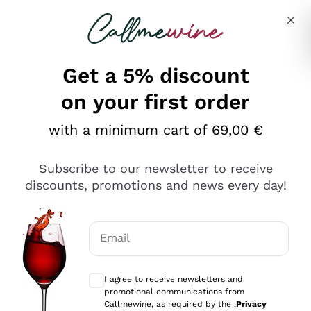
Skip to content
Describe what you are looking for
Get a 5% discount
on your first order
Ottimo
with a minimum cart of 69,00 €
4,5
/5
2.566
Subscribe to our newsletter to receive
recensioni
discounts, promotions and news every day!
Le nostre recensioni a 4 e 5 stelle.
Clicca qui per leggerle tutte >
Email
Precedente
Successivo
Optional consents to receive communicat
I agree to receive newsletters and
Oggi
promotional communications from
Ordine tutto ok, niente da dire a riguardo. Il sito in se
Callmewine, as required by the .
Privacy