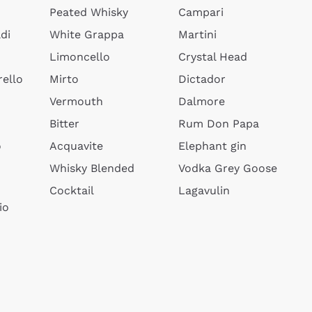
Peated Whisky
Campari
di
White Grappa
Martini
Limoncello
Crystal Head
ello
Mirto
Dictador
Vermouth
Dalmore
Bitter
Rum Don Papa
o
Acquavite
Elephant gin
Whisky Blended
Vodka Grey Goose
Cocktail
Lagavulin
io