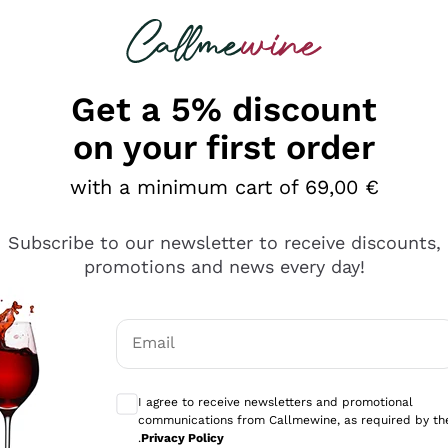
 looking for
Champagne
Sparkling Wines
Al
Get a 5% discount
on your first order
with a minimum cart of 69,00 €
Subscribe to our newsletter to receive discounts,
promotions and news every day!
Email
Optional consents to receive communicati
I agree to receive newsletters and promotional
communications from Callmewine, as required by th
se non è male ma secondo me ci sono alternative che hanno p
.
Privacy Policy