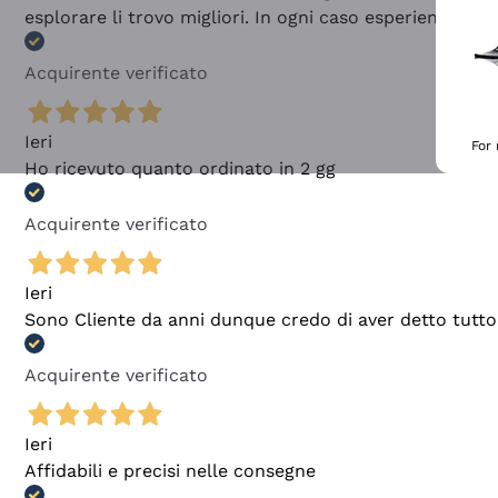
esplorare li trovo migliori. In ogni caso esperienza buo
Acquirente verificato
Ieri
For
Ho ricevuto quanto ordinato in 2 gg
Acquirente verificato
Ieri
Sono Cliente da anni dunque credo di aver detto tutto
Acquirente verificato
Ieri
Affidabili e precisi nelle consegne