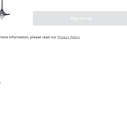
na e lo consiglio! 👍
Sign me up
 more information, please read our
Privacy Policy
.