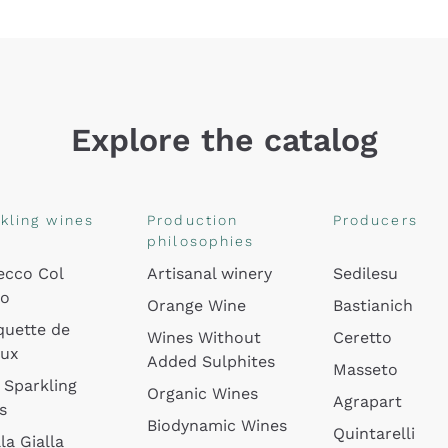
Explore the catalog
kling wines
Production
Producers
philosophies
ecco Col
Artisanal winery
Sedilesu
do
Orange Wine
Bastianich
quette de
Wines Without
Ceretto
oux
Added Sulphites
Masseto
 Sparkling
Organic Wines
Agrapart
s
Biodynamic Wines
Quintarelli
la Gialla