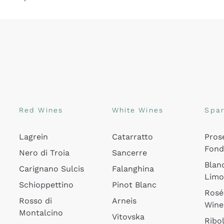
Red Wines
White Wines
Spar
Lagrein
Catarratto
Pros
Fon
Nero di Troia
Sancerre
Blan
Carignano Sulcis
Falanghina
Lim
Schioppettino
Pinot Blanc
Rosé
Rosso di
Arneis
Wine
Montalcino
Vitovska
Ribol