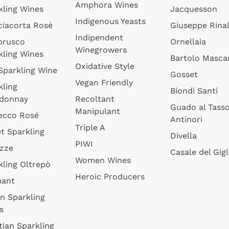
Amphora Wines
kling Wines
Jacquesson
Indigenous Yeasts
ciacorta Rosé
Giuseppe Rinal
Indipendent
brusco
Ornellaia
Winegrowers
kling Wines
Bartolo Mascar
Oxidative Style
 Sparkling Wine
Gosset
Vegan Friendly
kling
Biondi Santi
donnay
Recoltant
Guado al Tass
Manipulant
ecco Rosé
Antinori
Triple A
t Sparkling
Divella
PIWI
izze
Casale del Gigl
Women Wines
kling Oltrepò
Heroic Producers
mant
an Sparkling
s
tian Sparkling