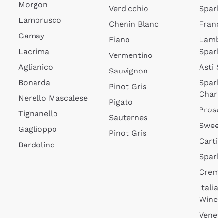
Morgon
Verdicchio
Spar
Lambrusco
Chenin Blanc
Fran
Gamay
Fiano
Lam
Lacrima
Spar
Vermentino
Aglianico
Asti
Sauvignon
Bonarda
Spar
Pinot Gris
Char
Nerello Mascalese
Pigato
Pros
Tignanello
Sauternes
Swee
Gaglioppo
Pinot Gris
Cart
Bardolino
Spar
Cre
Itali
Wine
Vene