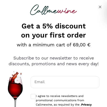
Skip to content
Describe what you are looking for
Get a 5% discount
on your first order
Ottimo
with a minimum cart of 69,00 €
4,5
/5
2.559
Subscribe to our newsletter to receive
recensioni
discounts, promotions and news every day!
Le nostre recensioni a 4 e 5 stelle.
Clicca qui per leggerle tutte >
Email
Precedente
Successivo
Optional consents to receive communicat
I agree to receive newsletters and
Oggi
promotional communications from
Il catalogo offre moltissime possibilità di scelta tra tanti
Callmewine, as required by the .
Privacy