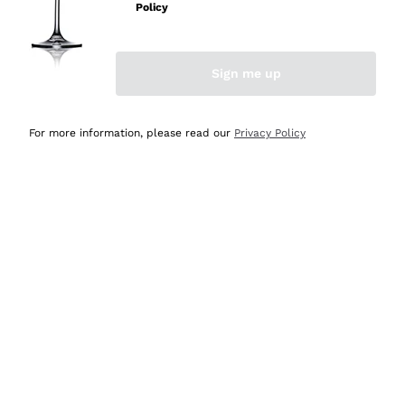
velocissima
Policy
Acquirente verificato
Sign me up
Ieri
Perfetti e attenti al cliente
For more information, please read our
Privacy Policy
Acquirente verificato
Ieri
Semplice nell'uso, puntuali e veloci.
Acquirente verificato
Ieri
Ottima come sempre!