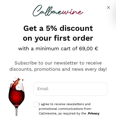
Skip to content
Describe what you are looking for
Get a 5% discount
on your first order
Ottimo
with a minimum cart of 69,00 €
4,5
/5
2.552
Subscribe to our newsletter to receive
recensioni
discounts, promotions and news every day!
Le nostre recensioni a 4 e 5 stelle.
Clicca qui per leggerle tutte >
Email
Precedente
Successivo
Optional consents to receive communicat
I agree to receive newsletters and
Oggi
promotional communications from
Ottima facilità di acquisto sul sito e consegna
Callmewine, as required by the .
Privacy