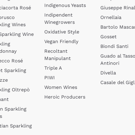
Indigenous Yeasts
ciacorta Rosé
Giuseppe Rinal
Indipendent
brusco
Ornellaia
Winegrowers
kling Wines
Bartolo Mascar
Oxidative Style
 Sparkling Wine
Gosset
Vegan Friendly
kling
Biondi Santi
donnay
Recoltant
Guado al Tass
Manipulant
ecco Rosé
Antinori
Triple A
t Sparkling
Divella
PIWI
izze
Casale del Gigl
Women Wines
kling Oltrepò
Heroic Producers
mant
an Sparkling
s
tian Sparkling