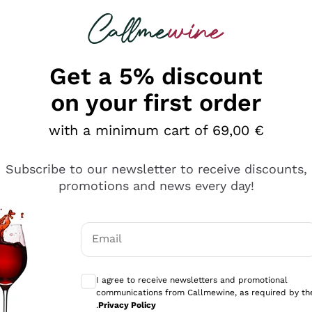
 looking for
Champagne
Sparkling Wines
Al
Get a 5% discount
on your first order
with a minimum cart of 69,00 €
Subscribe to our newsletter to receive discounts,
promotions and news every day!
Email
Optional consents to receive communicati
I agree to receive newsletters and promotional
communications from Callmewine, as required by th
e professionalità
.
Privacy Policy