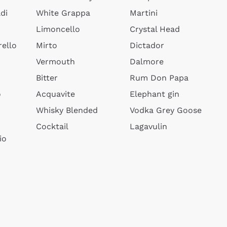
di
White Grappa
Martini
Limoncello
Crystal Head
ello
Mirto
Dictador
Vermouth
Dalmore
Bitter
Rum Don Papa
o
Acquavite
Elephant gin
Whisky Blended
Vodka Grey Goose
Cocktail
Lagavulin
io