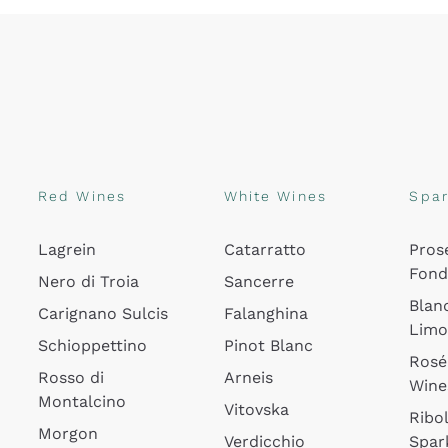
Red Wines
White Wines
Spar
Lagrein
Catarratto
Pros
Fon
Nero di Troia
Sancerre
Blan
Carignano Sulcis
Falanghina
Lim
Schioppettino
Pinot Blanc
Rosé
Rosso di
Arneis
Wine
Montalcino
Vitovska
Ribol
Morgon
Verdicchio
Spar