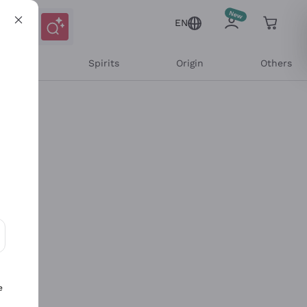
EN
l Wines
Spirits
Origin
Others
ons and personalized offers
e