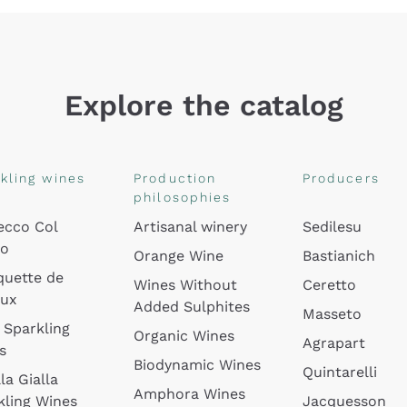
Explore the catalog
kling wines
Production
Producers
philosophies
ecco Col
Artisanal winery
Sedilesu
do
Orange Wine
Bastianich
quette de
Wines Without
Ceretto
oux
Added Sulphites
Masseto
 Sparkling
Organic Wines
Agrapart
s
Biodynamic Wines
Quintarelli
la Gialla
Amphora Wines
kling Wines
Jacquesson