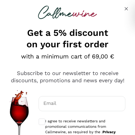
Skip to content
Describe what you are looking for
Get a 5% discount
on your first order
Ottimo
with a minimum cart of 69,00 €
4,5
/5
2.566
Subscribe to our newsletter to receive
recensioni
discounts, promotions and news every day!
Le nostre recensioni a 4 e 5 stelle.
Clicca qui per leggerle tutte >
Email
Precedente
Successivo
Optional consents to receive communicat
I agree to receive newsletters and
2 Giorni Fa
promotional communications from
Ordine tutto ok, niente da dire a riguardo. Il sito in se
Callmewine, as required by the .
Privacy