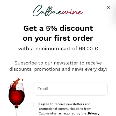
Skip to content
Describe what you are looking for
Get a 5% discount
on your first order
Ottimo
with a minimum cart of 69,00 €
4,5
/5
2.559
Subscribe to our newsletter to receive
recensioni
discounts, promotions and news every day!
Le nostre recensioni a 4 e 5 stelle.
Clicca qui per leggerle tutte >
Email
Precedente
Successivo
Optional consents to receive communicat
I agree to receive newsletters and
Oggi
promotional communications from
Il catalogo offre moltissime possibilità di scelta tra tanti
Callmewine, as required by the .
Privacy