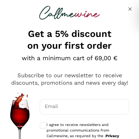
Skip to content
Describe what you are looking for
Get a 5% discount
on your first order
Ottimo
with a minimum cart of 69,00 €
4,5
/5
2.552
Subscribe to our newsletter to receive
recensioni
discounts, promotions and news every day!
Le nostre recensioni a 4 e 5 stelle.
Clicca qui per leggerle tutte >
Email
Precedente
Successivo
Optional consents to receive communicat
I agree to receive newsletters and
Oggi
promotional communications from
Ottima facilità di acquisto sul sito e consegna
Callmewine, as required by the .
Privacy