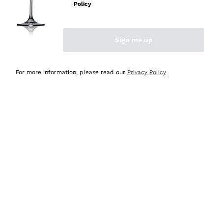
velocissima
Policy
Acquirente verificato
Sign me up
Ieri
Perfetti e attenti al cliente
For more information, please read our
Privacy Policy
Acquirente verificato
2 Giorni Fa
Semplice nell'uso, puntuali e veloci.
Acquirente verificato
2 Giorni Fa
Ottima come sempre!