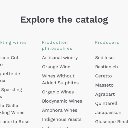
Explore the catalog
kling wines
Production
Producers
philosophies
ecco Col
Artisanal winery
Sedilesu
do
Orange Wine
Bastianich
quette de
Wines Without
Ceretto
oux
Added Sulphites
Masseto
 Sparkling
Organic Wines
Agrapart
s
Biodynamic Wines
Quintarelli
la Gialla
Amphora Wines
kling Wines
Jacquesson
Indigenous Yeasts
ciacorta Rosé
Giuseppe Rinal