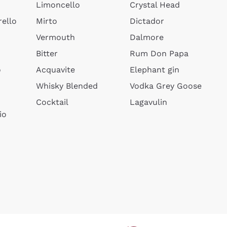
Limoncello
Crystal Head
ello
Mirto
Dictador
Vermouth
Dalmore
Bitter
Rum Don Papa
o
Acquavite
Elephant gin
Whisky Blended
Vodka Grey Goose
Cocktail
Lagavulin
io