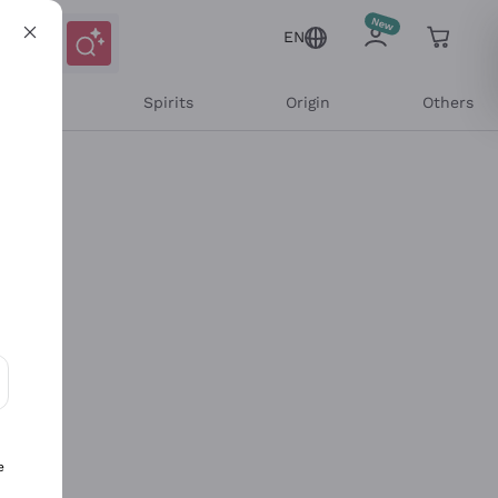
EN
l Wines
Spirits
Origin
Others
ons and personalized offers
e