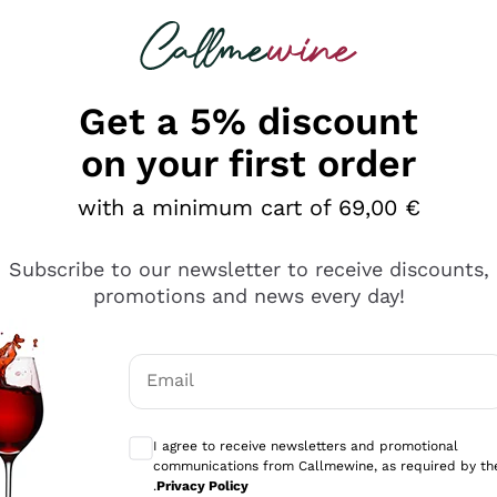
 looking for
Champagne
Sparkling Wines
Al
Get a 5% discount
on your first order
with a minimum cart of 69,00 €
Subscribe to our newsletter to receive discounts,
promotions and news every day!
Email
Optional consents to receive communicati
I agree to receive newsletters and promotional
communications from Callmewine, as required by th
sima
.
Privacy Policy