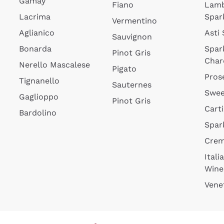
Gamay
Fiano
Lam
Lacrima
Spar
Vermentino
Aglianico
Asti
Sauvignon
Bonarda
Spar
Pinot Gris
Char
Nerello Mascalese
Pigato
Pros
Tignanello
Sauternes
Swee
Gaglioppo
Pinot Gris
Cart
Bardolino
Spar
Cre
Itali
Wine
Vene