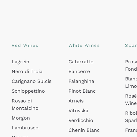
Red Wines
White Wines
Spar
Lagrein
Catarratto
Pros
Fon
Nero di Troia
Sancerre
Blan
Carignano Sulcis
Falanghina
Lim
Schioppettino
Pinot Blanc
Rosé
Rosso di
Arneis
Wine
Montalcino
Vitovska
Ribol
Morgon
Verdicchio
Spar
Lambrusco
Chenin Blanc
Fran