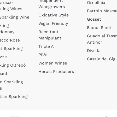
Indipendent
brusco
Ornellaia
Winegrowers
kling Wines
Bartolo Mascar
Oxidative Style
 Sparkling Wine
Gosset
Vegan Friendly
kling
Biondi Santi
donnay
Recoltant
Guado al Tass
Manipulant
ecco Rosé
Antinori
Triple A
t Sparkling
Divella
PIWI
izze
Casale del Gigl
Women Wines
kling Oltrepò
Heroic Producers
mant
an Sparkling
s
tian Sparkling