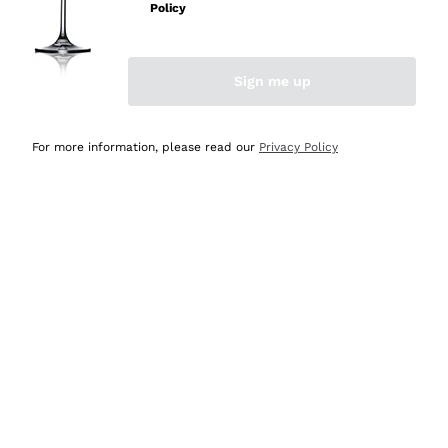
velocissima
Policy
Acquirente verificato
Sign me up
Ieri
Perfetti e attenti al cliente
For more information, please read our
Privacy Policy
Acquirente verificato
Ieri
Semplice nell'uso, puntuali e veloci.
Acquirente verificato
Ieri
Ottima come sempre!