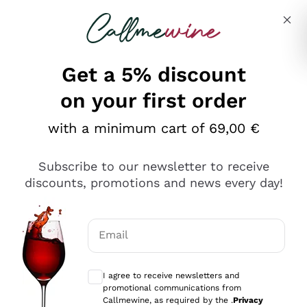
Skip to content
Describe what you are looking for
Get a 5% discount
on your first order
Ottimo
with a minimum cart of 69,00 €
4,5
/5
2.552
Subscribe to our newsletter to receive
recensioni
discounts, promotions and news every day!
Le nostre recensioni a 4 e 5 stelle.
Clicca qui per leggerle tutte >
Email
Precedente
Successivo
Optional consents to receive communicat
I agree to receive newsletters and
Oggi
promotional communications from
Ottima facilità di acquisto sul sito e consegna
Callmewine, as required by the .
Privacy