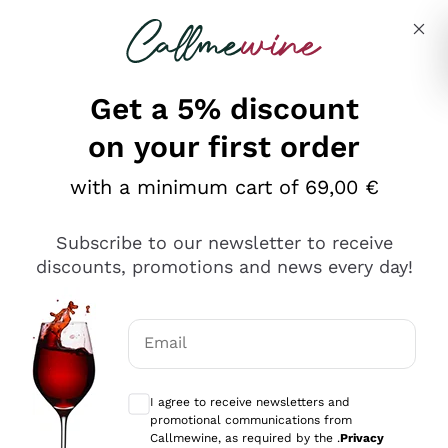
Skip to content
Describe what you are looking for
Get a 5% discount
on your first order
Ottimo
with a minimum cart of 69,00 €
4,5
/5
2.561
Subscribe to our newsletter to receive
recensioni
discounts, promotions and news every day!
Le nostre recensioni a 4 e 5 stelle.
Clicca qui per leggerle tutte >
Email
Precedente
Successivo
Optional consents to receive communicat
I agree to receive newsletters and
Oggi
promotional communications from
Acquisto semplice nelle modalità, gestito con rapidità e
Callmewine, as required by the .
Privacy