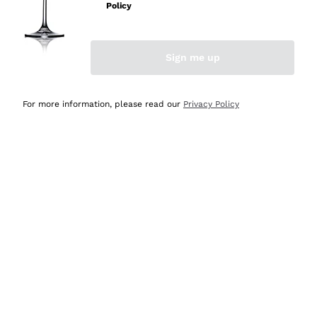
professionalità
Policy
Acquirente verificato
Sign me up
Oggi
Seri affidabili
For more information, please read our
Privacy Policy
Acquirente verificato
Ieri
Il catalogo offre moltissime possibilità di scelta tra tanti
prodotti diversi e con un ampio range di prezzo. Le
indicazioni dei consulenti sono estremamente chiare e
conformi alle caratteristiche dei prodotti acquistati
Acquirente verificato