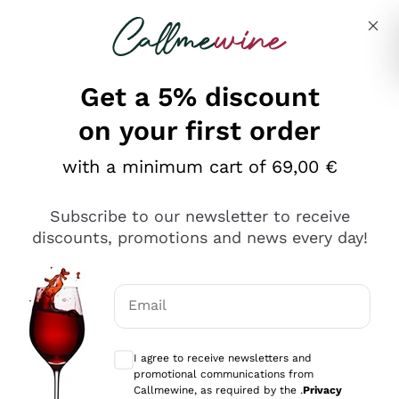
Skip to content
Describe what you are looking for
Get a 5% discount
on your first order
Ottimo
with a minimum cart of 69,00 €
4,5
/5
2.566
Subscribe to our newsletter to receive
recensioni
discounts, promotions and news every day!
Le nostre recensioni a 4 e 5 stelle.
Clicca qui per leggerle tutte >
Email
Precedente
Successivo
Optional consents to receive communicat
I agree to receive newsletters and
Ieri
promotional communications from
Ordine tutto ok, niente da dire a riguardo. Il sito in se
Callmewine, as required by the .
Privacy