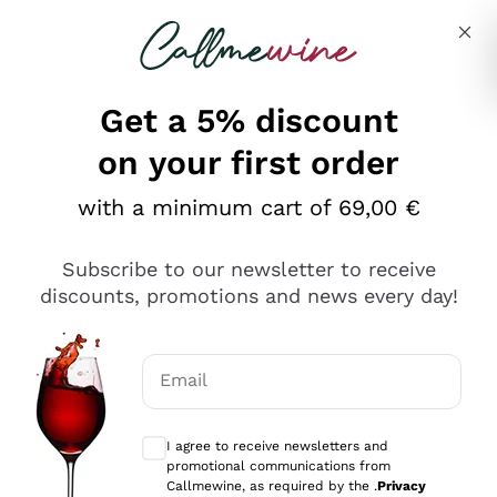
Skip to content
Describe what you are looking for
Get a 5% discount
on your first order
Ottimo
with a minimum cart of 69,00 €
4,5
/5
2.566
Subscribe to our newsletter to receive
recensioni
discounts, promotions and news every day!
Le nostre recensioni a 4 e 5 stelle.
Clicca qui per leggerle tutte >
Email
Precedente
Successivo
Optional consents to receive communicat
I agree to receive newsletters and
Oggi
promotional communications from
Ordine tutto ok, niente da dire a riguardo. Il sito in se
Callmewine, as required by the .
Privacy