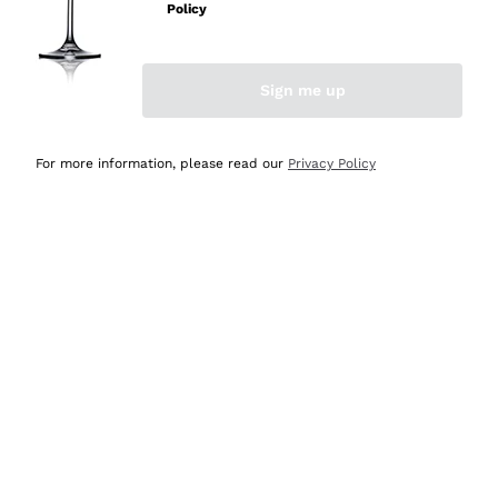
velocissima
Policy
Acquirente verificato
Sign me up
Ieri
Perfetti e attenti al cliente
For more information, please read our
Privacy Policy
Acquirente verificato
2 Giorni Fa
Semplice nell'uso, puntuali e veloci.
Acquirente verificato
2 Giorni Fa
Ottima come sempre!