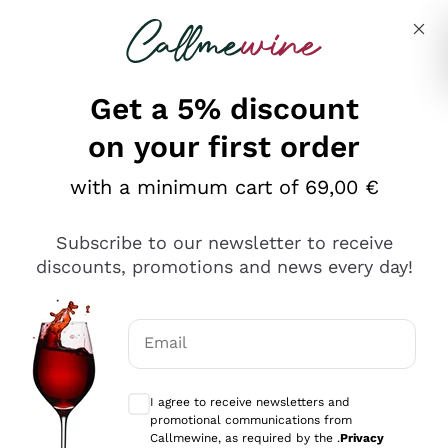
Skip to content
Describe what you are looking for
Get a 5% discount
on your first order
Ottimo
with a minimum cart of 69,00 €
4,5
/5
2.552
Subscribe to our newsletter to receive
recensioni
discounts, promotions and news every day!
Le nostre recensioni a 4 e 5 stelle.
Clicca qui per leggerle tutte >
Email
Precedente
Successivo
Optional consents to receive communicat
I agree to receive newsletters and
Oggi
promotional communications from
Ottima facilità di acquisto sul sito e consegna
Callmewine, as required by the .
Privacy