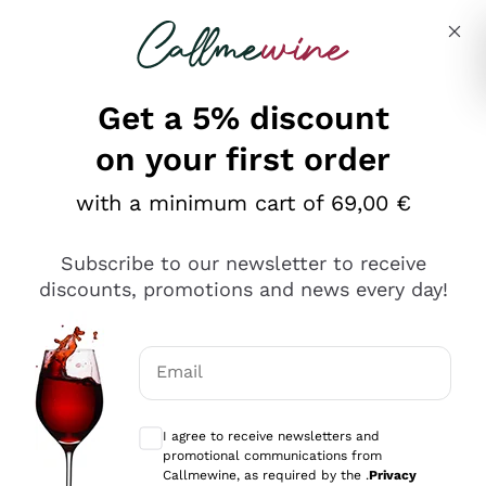
Skip to content
Describe what you are looking for
Get a 5% discount
on your first order
Ottimo
with a minimum cart of 69,00 €
4,5
/5
2.566
Subscribe to our newsletter to receive
recensioni
discounts, promotions and news every day!
Le nostre recensioni a 4 e 5 stelle.
Clicca qui per leggerle tutte >
Email
Precedente
Successivo
Optional consents to receive communicat
I agree to receive newsletters and
Oggi
promotional communications from
Ordine tutto ok, niente da dire a riguardo. Il sito in se
Callmewine, as required by the .
Privacy