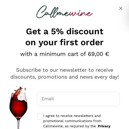
Skip to content
Describe what you are looking for
Get a 5% discount
on your first order
Ottimo
with a minimum cart of 69,00 €
4,5
/5
2.559
Subscribe to our newsletter to receive
recensioni
discounts, promotions and news every day!
Le nostre recensioni a 4 e 5 stelle.
Clicca qui per leggerle tutte >
Email
Precedente
Successivo
Optional consents to receive communicat
I agree to receive newsletters and
Oggi
promotional communications from
Il catalogo offre moltissime possibilità di scelta tra tanti
Callmewine, as required by the .
Privacy