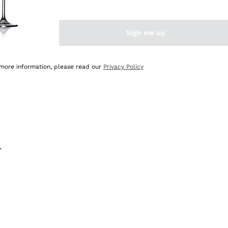
na e lo consiglio! 👍
Sign me up
 more information, please read our
Privacy Policy
.