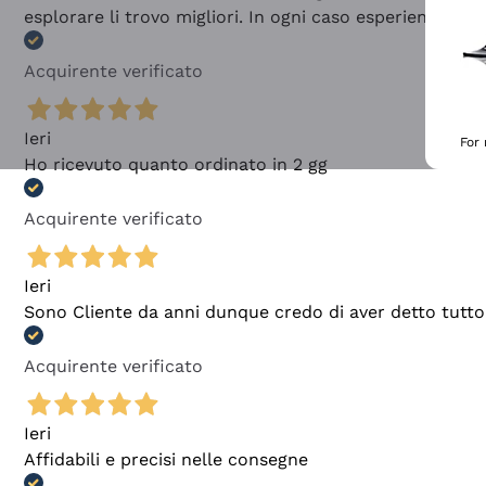
esplorare li trovo migliori. In ogni caso esperienza buo
Acquirente verificato
Ieri
For
Ho ricevuto quanto ordinato in 2 gg
Acquirente verificato
Ieri
Sono Cliente da anni dunque credo di aver detto tutto
Acquirente verificato
Ieri
Affidabili e precisi nelle consegne