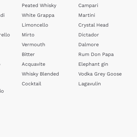
Peated Whisky
Campari
di
White Grappa
Martini
Limoncello
Crystal Head
ello
Mirto
Dictador
Vermouth
Dalmore
Bitter
Rum Don Papa
o
Acquavite
Elephant gin
Whisky Blended
Vodka Grey Goose
Cocktail
Lagavulin
io