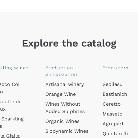
Explore the catalog
kling wines
Production
Producers
philosophies
ecco Col
Artisanal winery
Sedilesu
do
Orange Wine
Bastianich
quette de
Wines Without
Ceretto
oux
Added Sulphites
Masseto
 Sparkling
Organic Wines
Agrapart
s
Biodynamic Wines
Quintarelli
la Gialla