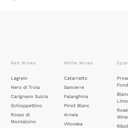
Red Wines
White Wines
Spar
Lagrein
Catarratto
Pros
Fon
Nero di Troia
Sancerre
Blan
Carignano Sulcis
Falanghina
Lim
Schioppettino
Pinot Blanc
Rosé
Rosso di
Arneis
Wine
Montalcino
Vitovska
Ribol