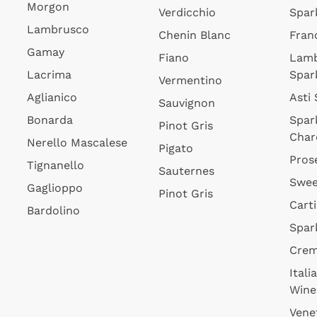
Morgon
Verdicchio
Spar
Lambrusco
Chenin Blanc
Fran
Gamay
Fiano
Lam
Lacrima
Spar
Vermentino
Aglianico
Asti
Sauvignon
Bonarda
Spar
Pinot Gris
Char
Nerello Mascalese
Pigato
Pros
Tignanello
Sauternes
Swee
Gaglioppo
Pinot Gris
Cart
Bardolino
Spar
Cre
Itali
Wine
Vene