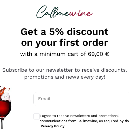
 looking for
Champagne
Sparkling Wines
Al
Get a 5% discount
on your first order
with a minimum cart of 69,00 €
Subscribe to our newsletter to receive discounts,
promotions and news every day!
Email
Optional consents to receive communicati
I agree to receive newsletters and promotional
communications from Callmewine, as required by th
se non è male ma secondo me ci sono alternative che hanno p
.
Privacy Policy