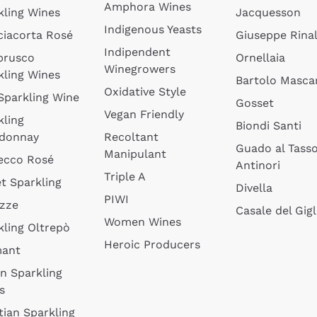
Amphora Wines
kling Wines
Jacquesson
Indigenous Yeasts
ciacorta Rosé
Giuseppe Rinal
Indipendent
brusco
Ornellaia
Winegrowers
kling Wines
Bartolo Mascar
Oxidative Style
 Sparkling Wine
Gosset
Vegan Friendly
kling
Biondi Santi
donnay
Recoltant
Guado al Tass
Manipulant
ecco Rosé
Antinori
Triple A
t Sparkling
Divella
PIWI
izze
Casale del Gigl
Women Wines
kling Oltrepò
Heroic Producers
mant
an Sparkling
s
tian Sparkling