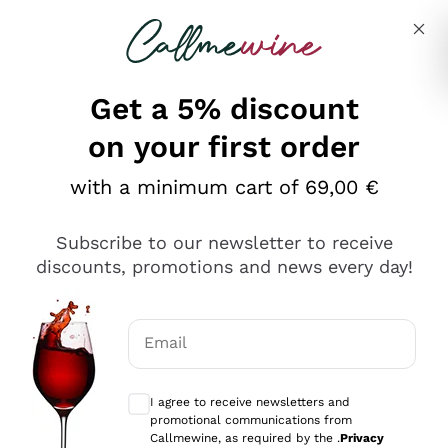
Skip to content
Describe what you are looking for
Get a 5% discount
on your first order
Ottimo
with a minimum cart of 69,00 €
4,5
/5
2.561
Subscribe to our newsletter to receive
recensioni
discounts, promotions and news every day!
Le nostre recensioni a 4 e 5 stelle.
Clicca qui per leggerle tutte >
Email
Precedente
Successivo
Optional consents to receive communicat
I agree to receive newsletters and
Oggi
promotional communications from
Acquisto semplice nelle modalità, gestito con rapidità e
Callmewine, as required by the .
Privacy