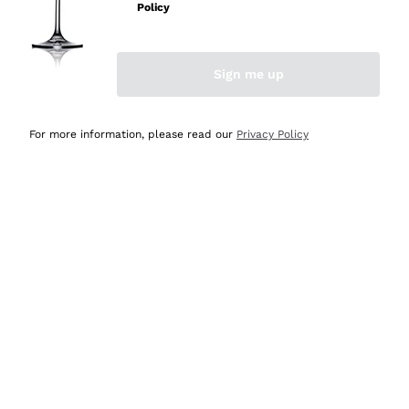
professionalità
Policy
Acquirente verificato
Sign me up
Ieri
Seri affidabili
For more information, please read our
Privacy Policy
Acquirente verificato
Ieri
Il catalogo offre moltissime possibilità di scelta tra tanti
prodotti diversi e con un ampio range di prezzo. Le
indicazioni dei consulenti sono estremamente chiare e
conformi alle caratteristiche dei prodotti acquistati
Acquirente verificato