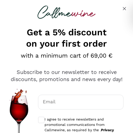
Skip to content
Describe what you are looking for
Get a 5% discount
on your first order
Ottimo
with a minimum cart of 69,00 €
4,5
/5
2.559
Subscribe to our newsletter to receive
recensioni
discounts, promotions and news every day!
Le nostre recensioni a 4 e 5 stelle.
Clicca qui per leggerle tutte >
Email
Precedente
Successivo
Optional consents to receive communicat
I agree to receive newsletters and
Oggi
promotional communications from
Il catalogo offre moltissime possibilità di scelta tra tanti
Callmewine, as required by the .
Privacy