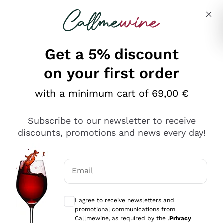
Skip to content
Describe what you are looking for
Get a 5% discount
on your first order
Ottimo
with a minimum cart of 69,00 €
4,5
/5
2.567
Subscribe to our newsletter to receive
recensioni
discounts, promotions and news every day!
Le nostre recensioni a 4 e 5 stelle.
Clicca qui per leggerle tutte >
Email
Precedente
Successivo
Optional consents to receive communicat
I agree to receive newsletters and
Ieri
promotional communications from
Ottimo servizio!
Callmewine, as required by the .
Privacy